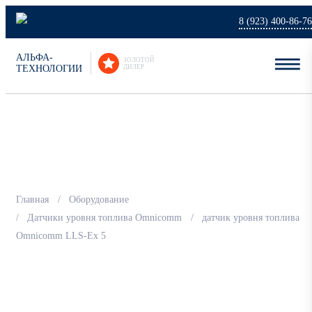
8 (923) 400-86-76
АЛЬФА-
ЗОЛОТОЙ
ТЕХНОЛОГИИ
ДИЛЕР
датчик уровня топлива
Omnicomm LLS-Ex 5
Главная
Оборудование
Датчики уровня топлива Omnicomm
датчик уровня топлива
Omnicomm LLS-Ex 5