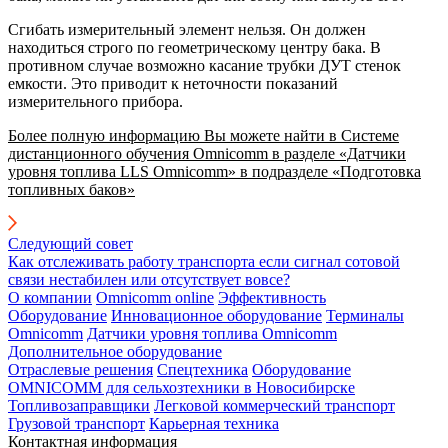
Сгибать измерительный элемент нельзя. Он должен
находиться строго по геометрическому центру бака. В
противном случае возможно касание трубки ДУТ стенок
емкости. Это приводит к неточности показаний
измерительного прибора.
Более полную информацию Вы можете найти в Системе
дистанционного обучения Omnicomm в разделе «Датчики
уровня топлива LLS Omnicomm» в подразделе «Подготовка
топливных баков»
Следующий совет
Как отслеживать работу транспорта если сигнал сотовой
связи нестабилен или отсутствует вовсе?
О компании
Omnicomm online
Эффективность
Оборудование
Инновационное оборудование
Терминалы
Omnicomm
Датчики уровня топлива Omnicomm
Дополнительное оборудование
Отраслевые решения
Спецтехника
Оборудование
OMNICOMM для сельхозтехники в Новосибирске
Топливозаправщики
Легковой коммерческий транспорт
Грузовой транспорт
Карьерная техника
Контактная информация